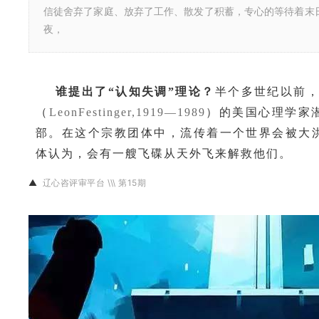
信徒舍弃了家庭、放弃了工作、散发了积蓄，专心的等待着末
夜，
谁提出了“认知失调”理论？
半个多世纪以前，
（
LeonFestinger,1919—1989
）的美国心理学家
部。
在这个宗教团体中，流传着一个世界会被大
体认为，会有一艘飞碟从天外飞来解救他们。
▲
辽心咨评审平台 \\\ 第15期