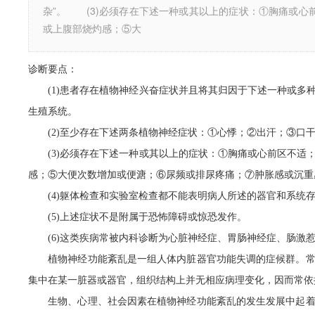
杂”。 (3)必须存在下述一种或其以上的症状：①胸痛或
或上腹部烧灼感；⑤大
诊断要点：
(1)患者存在植物神经兴奋症状并且将其归因于下述一种或多
生殖系统。
(2)至少存在下述两条植物神经症状：①心悸；②出汗；③口干
(3)必须存在下述一种或其以上的症状：①胸痛或心前区不适
感；⑤大便次数增加或便溏；⑥尿频或排尿疼痛；⑦肿胀感或沉重
(4)躯体检查和实验室检查都不能表明病人所述的器官和系统
(5)上述症状不是附属于恐怖障碍或惊恐发作。
(6)这类疾病常被内科诊断为心脏神经症、胃肠神经症、肠激惹
植物神经功能紊乱是一组人体内脏器官功能失调的症候群。常表
集中在某一脏器或器官，组织结构上并无相应病理变化，因而常依
生物、心理、社会因素在植物神经功能紊乱的发生发展中起着重